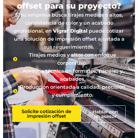
offset para su proyecto?
Si su empresa busca tirajes medios o altos,
consistencia de color y un acabado
profesional, en
Vigraf Digital
puede cotizar
una solución de impresión offset ajustada a
sus requerimientos.
Tirajes medios y altos con enfoque
corporativo.
Asesoría técnica en formatos, papeles y
acabados.
Producción orientada a calidad, precisión
y cumplimiento.
Solicite cotización de
Hablar con
impresión offset
un asesor