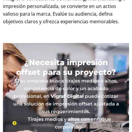
impresión personalizada, se convierte en un activo
valioso para la marca. Evalúe su audiencia, defina
objetivos claros y ofrezca experiencias memorables.
¿Necesita impresión
offset para su proyecto?
Si su empresa busca tirajes medios o altos,
consistencia de color y un acabado
profesional, en
Vigraf Digital
puede cotizar
una solución de impresión offset ajustada a
sus requerimientos.
Tirajes medios y altos con enfoque
corporativo.