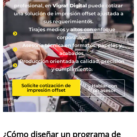
profesional, en
Vigraf Digital
puede cotizar
una solución de impresión offset ajustada a
sus requerimientos.
Tirajes medios y altos con enfoque
corporativo.
Asesoría técnica en formatos, papeles y
acabados.
Producción orientada a calidad, precisión
y cumplimiento.
Solicite cotización de
Hablar con
impresión offset
un asesor
¿Cómo diseñar un programa de