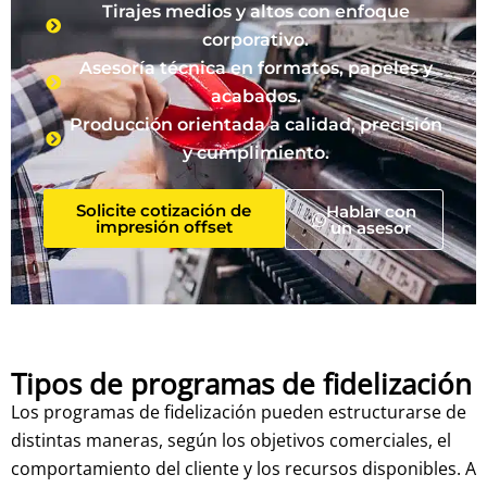
Tirajes medios y altos con enfoque
corporativo.
Asesoría técnica en formatos, papeles y
acabados.
Producción orientada a calidad, precisión
y cumplimiento.
Solicite cotización de
Hablar con
impresión offset
un asesor
Tipos de programas de fidelización
Los programas de fidelización pueden estructurarse de
distintas maneras, según los objetivos comerciales, el
comportamiento del cliente y los recursos disponibles. A