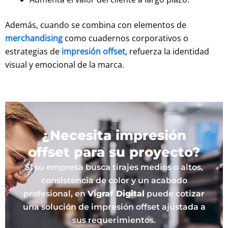
Además, cuando se combina con elementos de
merchandising
como cuadernos corporativos o
estrategias de
impresión offset
, refuerza la identidad
visual y emocional de la marca.
¿Necesita impresión
offset para su proyecto?
Si su empresa busca tirajes medios o altos,
consistencia de color y un acabado
profesional, en
Vigraf Digital
puede cotizar
una solución de impresión offset ajustada a
sus requerimientos.