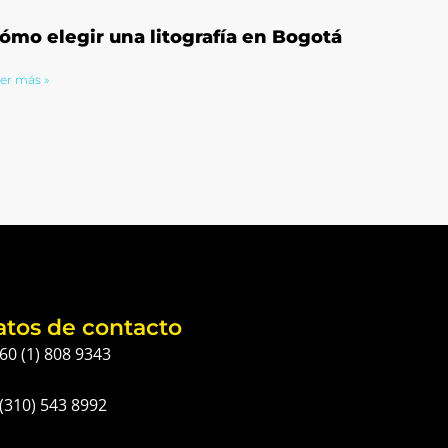
ómo elegir una litografía en Bogotá
er más »
atos de contacto
60 (1) 808 9343
(310) 543 8992